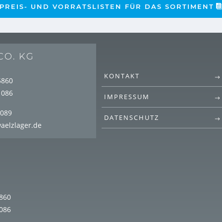
PREIS- UND VORRATSLISTEN FÜR DAS SORTIMENT
CO. KG
KONTAKT
5860
1086
IMPRESSUM
1089
DATENSCHUTZ
aelzlager.de
G
860
086