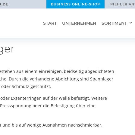
R.DE
BUSINESS ONLINE-SHOP
PIEHLER AN
START
UNTERNEHMEN
SORTIMENT
ger
bestehen aus einem einreihigen, beidseitig abgedichteten
äche. Durch die vorhandene Abdichtung sind Spannlager
ub oder Schmutz geschützt.
der Exzenterringen auf der Welle befestigt. Weitere
 Pressspannung oder die Befestigung über eine
h und bis auf wenige Ausnahmen nachschmierbar.