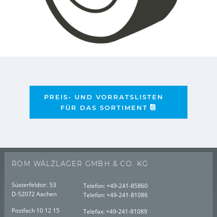
PREIS- UND VORRATSLISTEN
FÜR DAS SORTIMENT
ROM WÄLZLAGER GMBH & CO. KG
Süsterfeldstr. 53
Telefon:
+49-241-85860
D-52072 Aachen
Telefon:
+49-241-81086
Postfach 10 12 15
Telefax:
+49-241-81089